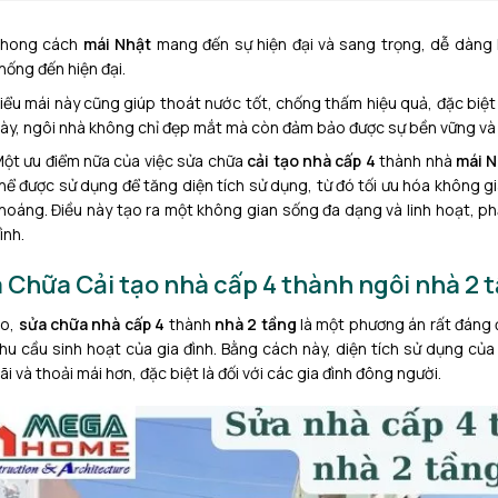
Phong cách
mái Nhật
mang đến sự hiện đại và sang trọng, dễ dàng k
hống đến hiện đại.
iểu mái này cũng giúp thoát nước tốt, chống thấm hiệu quả, đặc biệt
ày, ngôi nhà không chỉ đẹp mắt mà còn đảm bảo được sự bền vững và a
ột ưu điểm nữa của việc sửa chữa
cải tạo nhà cấp 4
thành nhà
mái N
hể được sử dụng để tăng diện tích sử dụng, từ đó tối ưu hóa không g
hoáng. Điều này tạo ra một không gian sống đa dạng và linh hoạt, ph
ình.
 Chữa Cải tạo nhà cấp 4 thành ngôi nhà 2 
ạo,
sửa chữa nhà cấp 4
thành
nhà 2 tầng
là một phương án rất đáng 
hu cầu sinh hoạt của gia đình. Bằng cách này, diện tích sử dụng củ
ãi và thoải mái hơn, đặc biệt là đối với các gia đình đông người.