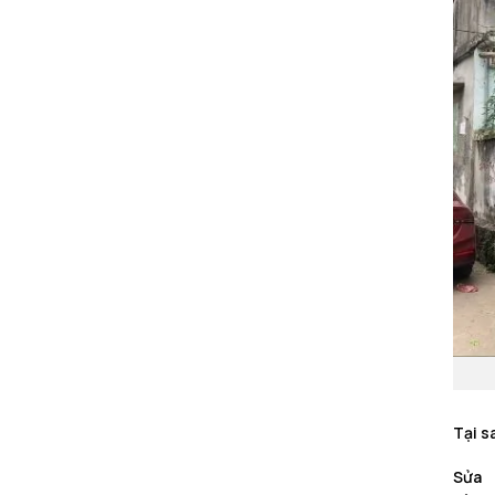
T
ạ
i
s