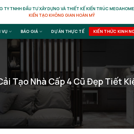
 TY TNHH ĐẦU TƯ XÂY DỰNG VÀ THIẾT KẾ KIẾN TRÚC MEGAHOME
KIẾN TẠO KHÔNG GIAN HOÀN MỸ
H VỤ
BÁO GIÁ
DỰ ÁN THỰC TẾ
KIẾN THỨC KINH N
ải Tạo Nhà Cấp 4 Cũ Đẹp Tiết K