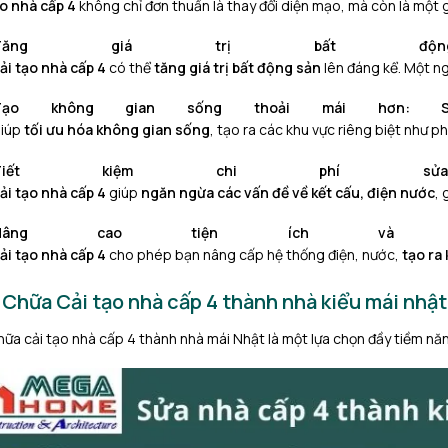
o
n
h
à
c
ấ
p
4
k
h
ô
n
g
c
h
ỉ
đ
ơ
n
t
h
u
ầ
n
l
à
t
h
a
y
đ
ổ
i
d
i
ệ
n
m
ạ
o
,
m
à
c
ò
n
l
à
m
ộ
t
T
ă
n
g
g
i
á
t
r
ị
b
ấ
t
đ
ộ
n
ải tạo nhà cấp 4
c
ó
t
h
ể
t
ă
n
g
g
i
á
t
r
ị
b
ấ
t
đ
ộ
n
g
s
ả
n
l
ê
n
đ
á
n
g
k
ể
.
M
ộ
t
n
T
ạ
o
k
h
ô
n
g
g
i
a
n
s
ố
n
g
t
h
o
ả
i
m
á
i
h
ơ
n
:
g
i
ú
p
t
ố
i
ư
u
h
ó
a
k
h
ô
n
g
g
i
a
n
s
ố
n
g
,
t
ạ
o
r
a
c
á
c
k
h
u
v
ự
c
r
i
ê
n
g
b
i
ệ
t
n
h
ư
p
h
T
i
ế
t
k
i
ệ
m
c
h
i
p
h
í
s
ử
a
ải tạo nhà cấp 4
g
i
ú
p
n
g
ă
n
n
g
ừ
a
c
á
c
v
ấ
n
đ
ề
v
ề
k
ế
t
c
ấ
u
,
đ
i
ệ
n
n
ư
ớ
c
,
N
â
n
g
c
a
o
t
i
ệ
n
í
c
h
v
à
ải tạo nhà cấp 4
c
h
o
p
h
é
p
b
ạ
n
n
â
n
g
c
ấ
p
h
ệ
t
h
ố
n
g
đ
i
ệ
n
,
n
ư
ớ
c
,
t
ạ
o
r
a
 Chữa Cải tạo nhà cấp 4 thành nhà kiểu mái nhật
hữa cải tạo nhà cấp 4 thành nhà mái Nhật là một lựa chọn đầy tiềm năn