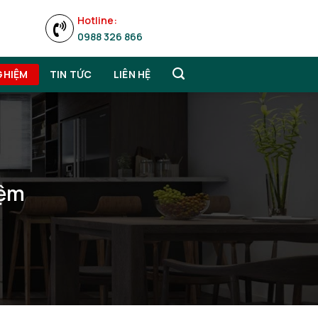
Hotline:
0988 326 866
GHIỆM
TIN TỨC
LIÊN HỆ
iệm