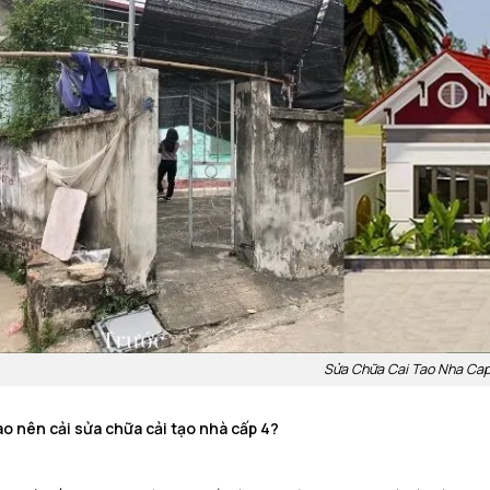
Sửa Chữa Cai Tao Nha Cap
a
o
n
ê
n
c
ả
i
sửa chữa cải
t
ạ
o
n
h
à
c
ấ
p
4
?
Sửa 