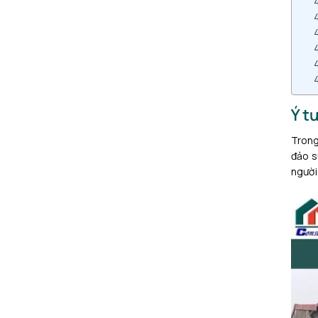
Ý t
Trong
đảo s
người