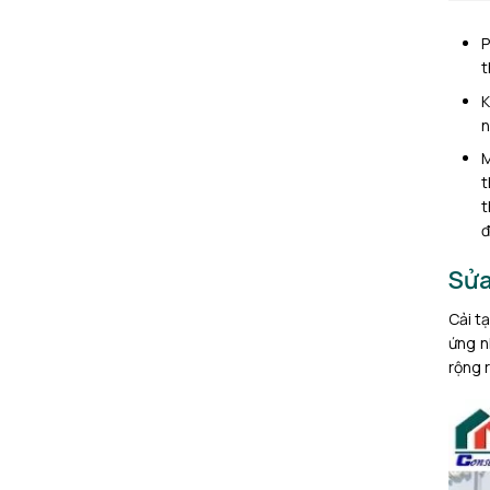
t
K
n
M
t
t
đ
Sửa
Cải t
ứng n
rộng r