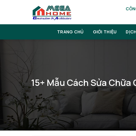
Skip
CÔNG
to
content
TRANG CHỦ
GIỚI THIỆU
DỊC
15+ Mẫu Cách Sửa Chữa C