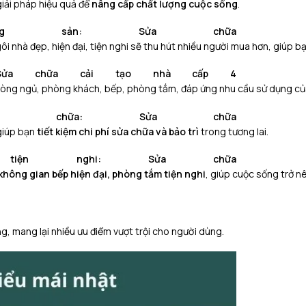
g
i
ả
i
p
h
á
p
h
i
ệ
u
q
u
ả
đ
ể
n
â
n
g
c
ấ
p
c
h
ấ
t
l
ư
ợ
n
g
c
u
ộ
c
s
ố
n
g
.
g
s
ả
n
:
Sửa chữa
g
ô
i
n
h
à
đ
ẹ
p
,
h
i
ệ
n
đ
ạ
i
,
t
i
ệ
n
n
g
h
i
s
ẽ
t
h
u
h
ú
t
n
h
i
ề
u
n
g
ư
ờ
i
m
u
a
h
ơ
n
,
g
i
ú
p
b
Sửa chữa cải tạo nhà cấp 4
ò
n
g
n
g
ủ
,
p
h
ò
n
g
k
h
á
c
h
,
b
ế
p
,
p
h
ò
n
g
t
ắ
m
,
đ
á
p
ứ
n
g
n
h
u
c
ầ
u
s
ử
d
ụ
n
g
c
ủ
c
h
ữ
a
:
Sửa chữa
g
i
ú
p
b
ạ
n
t
i
ế
t
k
i
ệ
m
c
h
i
p
h
í
s
ử
a
c
h
ữ
a
v
à
b
ả
o
t
r
ì
t
r
o
n
g
t
ư
ơ
n
g
l
a
i
.
t
i
ệ
n
n
g
h
i
:
Sửa chữa
k
h
ô
n
g
g
i
a
n
b
ế
p
h
i
ệ
n
đ
ạ
i
,
p
h
ò
n
g
t
ắ
m
t
i
ệ
n
n
g
h
i
,
g
i
ú
p
c
u
ộ
c
s
ố
n
g
t
r
ở
n
g, mang lại nhiều ưu điểm vượt trội cho người dùng.