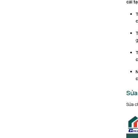
c
ả
i
t
ạ
c
c
c
Sửa
Sửa c