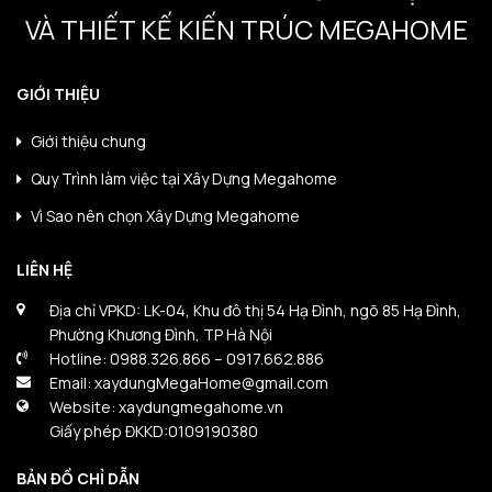
VÀ THIẾT KẾ KIẾN TRÚC MEGAHOME
GIỚI THIỆU
Giới thiệu chung
Quy Trình làm việc tại Xây Dựng Megahome
Vì Sao nên chọn Xây Dựng Megahome
LIÊN HỆ
Địa chỉ VPKD: LK-04, Khu đô thị 54 Hạ Đình, ngõ 85 Hạ Đình,
Phường Khương Đình, TP Hà Nội
Hotline: 0988.326.866 – 0917.662.886
Email: xaydungMegaHome@gmail.com
Website: xaydungmegahome.vn
Giấy phép ĐKKD:0109190380
BẢN ĐỒ CHỈ DẪN