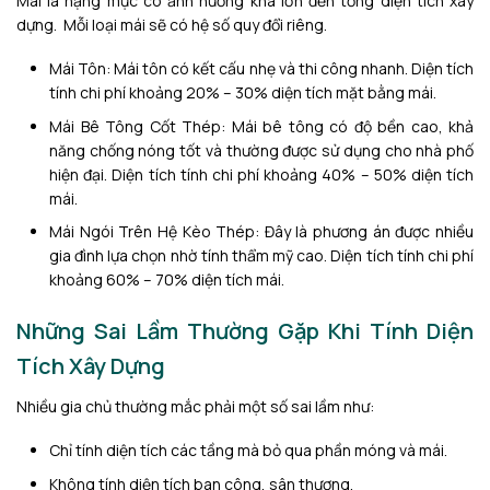
Mái là hạng mục có ảnh hưởng khá lớn đến tổng diện tích xây
dựng. Mỗi loại mái sẽ có hệ số quy đổi riêng.
Mái Tôn: Mái tôn có kết cấu nhẹ và thi công nhanh. Diện tích
tính chi phí khoảng 20% – 30% diện tích mặt bằng mái.
Mái Bê Tông Cốt Thép: Mái bê tông có độ bền cao, khả
năng chống nóng tốt và thường được sử dụng cho nhà phố
hiện đại. Diện tích tính chi phí khoảng 40% – 50% diện tích
mái.
Mái Ngói Trên Hệ Kèo Thép: Đây là phương án được nhiều
gia đình lựa chọn nhờ tính thẩm mỹ cao. Diện tích tính chi phí
khoảng 60% – 70% diện tích mái.
Những Sai Lầm Thường Gặp Khi Tính Diện
Tích Xây Dựng
Nhiều gia chủ thường mắc phải một số sai lầm như:
Chỉ tính diện tích các tầng mà bỏ qua phần móng và mái.
Không tính diện tích ban công, sân thượng.