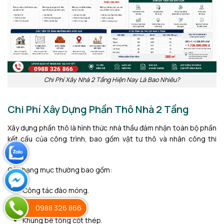
Chi Phí Xây Nhà 2 Tầng Hiện Nay Là Bao Nhiêu?
Chi Phí Xây Dựng Phần Thô Nhà 2 Tầng
Xây dựng phần thô là hình thức nhà thầu đảm nhận toàn bộ phần
kết cấu của công trình, bao gồm vật tư thô và nhân công thi
công.
Các hạng mục thường bao gồm:
Công tác đào móng.
Thi công móng.
0988 326 866
Khung bê tông cốt thép.