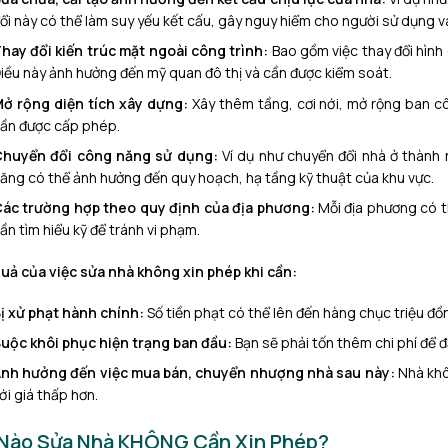
ổi này có thể làm suy yếu kết cấu, gây nguy hiểm cho người sử dụng v
hay đổi kiến trúc mặt ngoài công trình:
Bao gồm việc thay đổi hình 
iều này ảnh hưởng đến mỹ quan đô thị và cần được kiểm soát.
ở rộng diện tích xây dựng:
Xây thêm tầng, cơi nới, mở rộng ban c
ần được cấp phép.
huyển đổi công năng sử dụng:
Ví dụ như chuyển đổi nhà ở thành 
ăng có thể ảnh hưởng đến quy hoạch, hạ tầng kỹ thuật của khu vực.
ác trường hợp theo quy định của địa phương:
Mỗi địa phương có t
ần tìm hiểu kỹ để tránh vi phạm.
uả của việc sửa nhà không xin phép khi cần:
ị xử phạt hành chính:
Số tiền phạt có thể lên đến hàng chục triệu đồ
uộc khôi phục hiện trạng ban đầu:
Bạn sẽ phải tốn thêm chi phí để 
nh hưởng đến việc mua bán, chuyển nhượng nhà sau này:
Nhà khô
ới giá thấp hơn.
 Nào Sửa Nhà KHÔNG Cần Xin Phép?