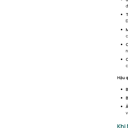
đ
T
Đ
M
c
C
n
C
c
Hậu q
B
B
Ả
v
Khi