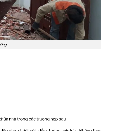
hông
 chữa nhà trong các trường hợp sau:
 đập phá, di dời cột, dầm, tường chịu lực… Những thay