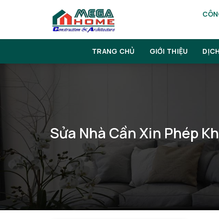
Skip
CÔNG
to
content
TRANG CHỦ
GIỚI THIỆU
DỊC
Sửa Nhà Cần Xin Phép Kh