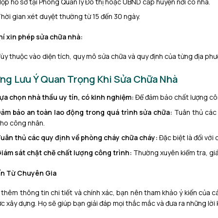
ộp hồ sơ tại Phòng Quản lý Đô thị hoặc UBND cấp huyện nơi có nhà.
hời gian xét duyệt thường từ 15 đến 30 ngày.
hí xin phép sửa chữa nhà:
ùy thuộc vào diện tích, quy mô sửa chữa và quy định của từng địa phư
ng Lưu Ý Quan Trọng Khi Sửa Chữa Nhà
ựa chọn nhà thầu uy tín, có kinh nghiệm:
Để đảm bảo chất lượng công
ảm bảo an toàn lao động trong quá trình sửa chữa:
Tuân thủ các 
ho công nhân.
uân thủ các quy định về phòng cháy chữa cháy:
Đặc biệt là đối với
iám sát chặt chẽ chất lượng công trình:
Thường xuyên kiểm tra, giám
ấn Từ Chuyên Gia
 thêm thông tin chi tiết và chính xác, bạn nên tham khảo ý kiến của c
vực xây dựng. Họ sẽ giúp bạn giải đáp mọi thắc mắc và đưa ra những lời 