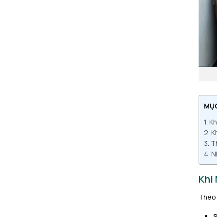
MỤ
Kh
K
T
N
Khi
Theo 
S