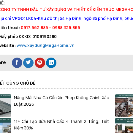
HỆ:
ÔNG TY TNHH ĐẦU TƯ XÂY DỰNG VÀ THIẾT KẾ KIẾN TRÚC MEGAH
ịa chỉ VPGD: LK04-Khu đô thị 54 Hạ Đình, ngõ 85 phố Hạ Đình, p
iện thoại:
0917.662.886 – 0988.326.866
iấy phép ĐKKD: 0109190380
ebsite:
www.xaydungMegaHome.vn
VIẾT CÙNG CHỦ ĐỀ
Nâng Mái Nhà Có Cần Xin Phép Không Chính Xác
Luật 2026
11+ Cải Tạo Sửa Nhà Cấp 4 Thành 2 Tầng, Tiết
Kiệm 30%