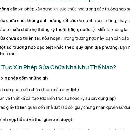
hông cần
xin phép xây dựng khi sửa chữa nhà trong các trường hợp s
ửa chữa nhỏ, không ảnh hưởng kết cấu:
Ví dụ như sơn tường, thay c
ảo trì, sửa chữa hệ thống kỹ thuật (điện, nước…):
Miễn là không làm
ửa chữa do thiên tai, hỏa hoạn:
Trong trường hợp này, bạn cần báo c
ột số trường hợp đặc biệt khác theo quy định địa phương:
Bạn n
hính xác.
 Tục Xin Phép Sửa Chữa Nhà Như Thế Nào?
 xin phép gồm những gì?
ơn xin phép sửa chữa (theo mẫu quy định)
ản vẽ thiết kế cải tạo (do kiến trúc sư hoặc kỹ sư xây dựng lập)
ác giấy tờ liên quan đến nhà đất (sổ đỏ, giấy chứng nhận quyền sử d
rình nộp hồ sơ và thời gian xét duyệt: