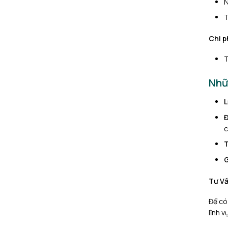
N
T
Chi p
T
Nhữ
L
Đ
c
T
G
Tư V
Để có
lĩnh 