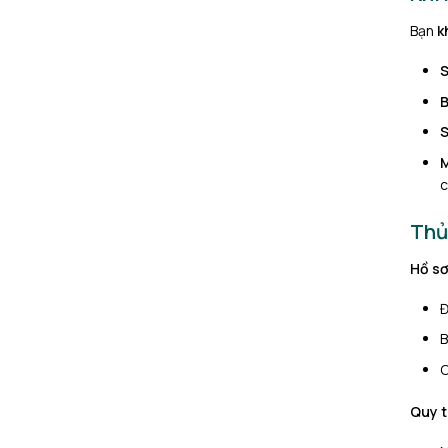
Bạn
k
S
B
S
M
c
Thủ
Hồ sơ
Đ
B
C
Quy t