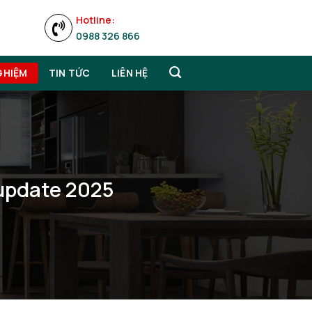
Hotline:
0988 326 866
GHIỆM
TIN TỨC
LIÊN HỆ
 update 2025