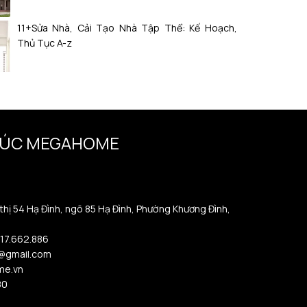
11+Sửa Nhà, Cải Tạo Nhà Tập Thể: Kế Hoạch,
Thủ Tục A-z
TRÚC MEGAHOME
 thị 54 Hạ Đình, ngõ 85 Hạ Đình, Phường Khương Đình,
917.662.886
@gmail.com
me.vn
80