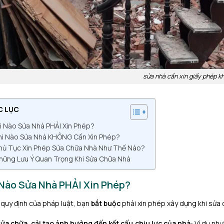
sửa nhà cần xin giấy phép k
C LỤC
i Nào Sửa Nhà PHẢI Xin Phép?
hi Nào Sửa Nhà KHÔNG Cần Xin Phép?
hủ Tục Xin Phép Sửa Chữa Nhà Như Thế Nào?
hững Lưu Ý Quan Trọng Khi Sửa Chữa Nhà
 Nào Sửa Nhà PHẢI Xin Phép?
quy định của pháp luật, bạn
bắt buộc
phải xin phép xây dựng khi sửa
ửa chữa, cải tạo ảnh hưởng đến kết cấu chịu lực của nhà:
Ví dụ như