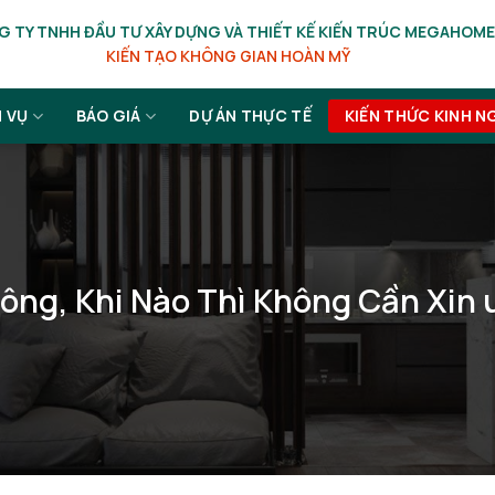
 TY TNHH ĐẦU TƯ XÂY DỰNG VÀ THIẾT KẾ KIẾN TRÚC MEGAHOME
KIẾN TẠO KHÔNG GIAN HOÀN MỸ
H VỤ
BÁO GIÁ
DỰ ÁN THỰC TẾ
KIẾN THỨC KINH N
ông, Khi Nào Thì Không Cần Xin