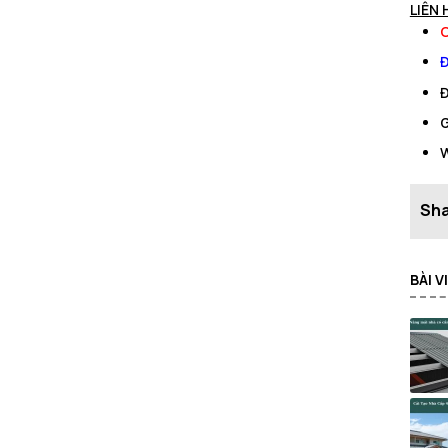
LIÊN 
C
Đ
Đ
G
W
BÀI 