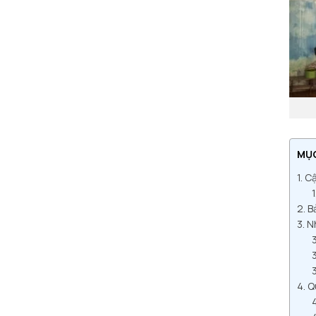
MỤ
Cậ
B
Nh
Q