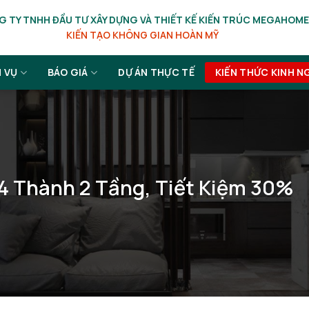
 TY TNHH ĐẦU TƯ XÂY DỰNG VÀ THIẾT KẾ KIẾN TRÚC MEGAHOME
KIẾN TẠO KHÔNG GIAN HOÀN MỸ
H VỤ
BÁO GIÁ
DỰ ÁN THỰC TẾ
KIẾN THỨC KINH N
 4 Thành 2 Tầng, Tiết Kiệm 30%