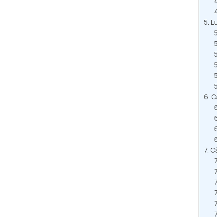
Lư
C
Câ