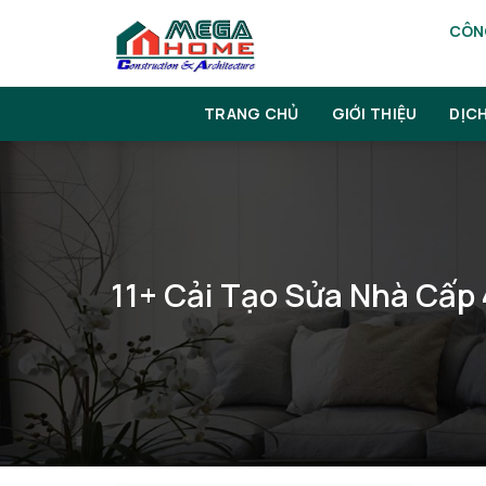
Skip
CÔNG
to
content
TRANG CHỦ
GIỚI THIỆU
DỊC
11+ Cải Tạo Sửa Nhà Cấp