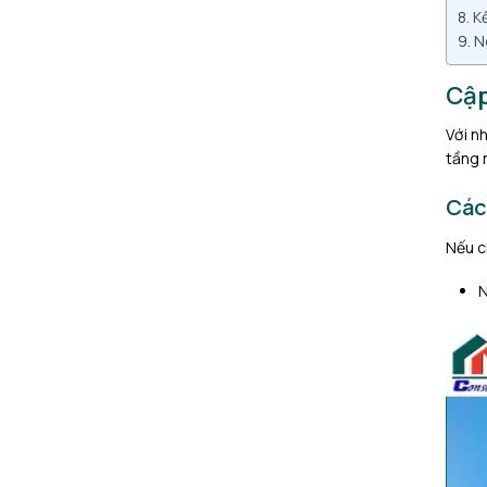
Kế
N
Cập
Với n
tầng 
Các
Nếu c
N