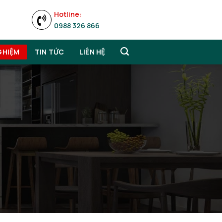
Hotline:
0988 326 866
GHIỆM
TIN TỨC
LIÊN HỆ