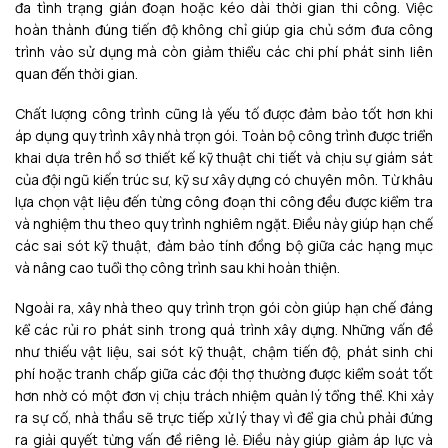
đa tình trạng gián đoạn hoặc kéo dài thời gian thi công. Việc
hoàn thành đúng tiến độ không chỉ giúp gia chủ sớm đưa công
trình vào sử dụng mà còn giảm thiểu các chi phí phát sinh liên
quan đến thời gian.
Chất lượng công trình cũng là yếu tố được đảm bảo tốt hơn khi
áp dụng quy trình xây nhà trọn gói. Toàn bộ công trình được triển
khai dựa trên hồ sơ thiết kế kỹ thuật chi tiết và chịu sự giám sát
của đội ngũ kiến trúc sư, kỹ sư xây dựng có chuyên môn. Từ khâu
lựa chọn vật liệu đến từng công đoạn thi công đều được kiểm tra
và nghiệm thu theo quy trình nghiêm ngặt. Điều này giúp hạn chế
các sai sót kỹ thuật, đảm bảo tính đồng bộ giữa các hạng mục
và nâng cao tuổi thọ công trình sau khi hoàn thiện.
Ngoài ra, xây nhà theo quy trình trọn gói còn giúp hạn chế đáng
kể các rủi ro phát sinh trong quá trình xây dựng. Những vấn đề
như thiếu vật liệu, sai sót kỹ thuật, chậm tiến độ, phát sinh chi
phí hoặc tranh chấp giữa các đội thợ thường được kiểm soát tốt
hơn nhờ có một đơn vị chịu trách nhiệm quản lý tổng thể. Khi xảy
ra sự cố, nhà thầu sẽ trực tiếp xử lý thay vì để gia chủ phải đứng
ra giải quyết từng vấn đề riêng lẻ. Điều này giúp giảm áp lực và