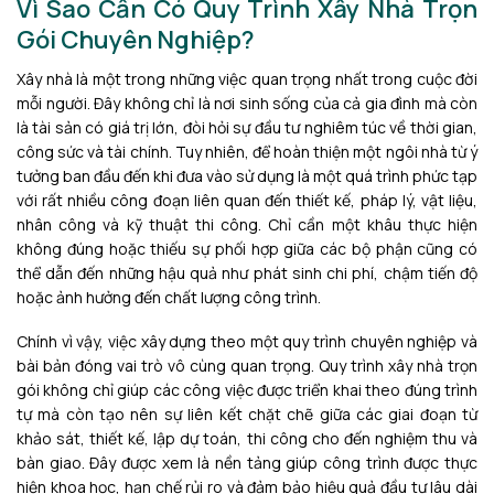
Vì Sao Cần Có Quy Trình Xây Nhà Trọn
Gói Chuyên Nghiệp?
Xây nhà là một trong những việc quan trọng nhất trong cuộc đời
mỗi người. Đây không chỉ là nơi sinh sống của cả gia đình mà còn
là tài sản có giá trị lớn, đòi hỏi sự đầu tư nghiêm túc về thời gian,
công sức và tài chính. Tuy nhiên, để hoàn thiện một ngôi nhà từ ý
tưởng ban đầu đến khi đưa vào sử dụng là một quá trình phức tạp
với rất nhiều công đoạn liên quan đến thiết kế, pháp lý, vật liệu,
nhân công và kỹ thuật thi công. Chỉ cần một khâu thực hiện
không đúng hoặc thiếu sự phối hợp giữa các bộ phận cũng có
thể dẫn đến những hậu quả như phát sinh chi phí, chậm tiến độ
hoặc ảnh hưởng đến chất lượng công trình.
Chính vì vậy, việc xây dựng theo một quy trình chuyên nghiệp và
bài bản đóng vai trò vô cùng quan trọng. Quy trình xây nhà trọn
gói không chỉ giúp các công việc được triển khai theo đúng trình
tự mà còn tạo nên sự liên kết chặt chẽ giữa các giai đoạn từ
khảo sát, thiết kế, lập dự toán, thi công cho đến nghiệm thu và
bàn giao. Đây được xem là nền tảng giúp công trình được thực
hiện khoa học, hạn chế rủi ro và đảm bảo hiệu quả đầu tư lâu dài