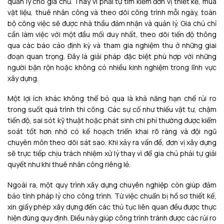
quản lý cho gia chủ. Thay vì phải tự tìm kiếm đơn vị thiết kế, mua
vật liệu, thuê nhân công và theo dõi công trình mỗi ngày, toàn
bộ công việc sẽ được nhà thầu đảm nhận và quản lý. Gia chủ chỉ
cần làm việc với một đầu mối duy nhất, theo dõi tiến độ thông
qua các báo cáo định kỳ và tham gia nghiệm thu ở những giai
đoạn quan trọng. Đây là giải pháp đặc biệt phù hợp với những
người bận rộn hoặc không có nhiều kinh nghiệm trong lĩnh vực
xây dựng.
Một lợi ích khác không thể bỏ qua là khả năng hạn chế rủi ro
trong suốt quá trình thi công. Các sự cố như thiếu vật tư, chậm
tiến độ, sai sót kỹ thuật hoặc phát sinh chi phí thường được kiểm
soát tốt hơn nhờ có kế hoạch triển khai rõ ràng và đội ngũ
chuyên môn theo dõi sát sao. Khi xảy ra vấn đề, đơn vị xây dựng
sẽ trực tiếp chịu trách nhiệm xử lý thay vì để gia chủ phải tự giải
quyết như khi thuê nhân công riêng lẻ.
Ngoài ra, một quy trình xây dựng chuyên nghiệp còn giúp đảm
bảo tính pháp lý cho công trình. Từ việc chuẩn bị hồ sơ thiết kế,
xin giấy phép xây dựng đến các thủ tục liên quan đều được thực
hiện đúng quy định. Điều này giúp công trình tránh được các rủi ro