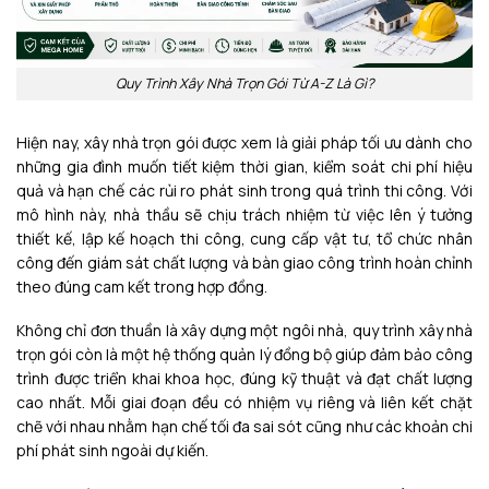
Quy Trình Xây Nhà Trọn Gói Từ A-Z Là Gì?
Hiện nay, xây nhà trọn gói được xem là giải pháp tối ưu dành cho
những gia đình muốn tiết kiệm thời gian, kiểm soát chi phí hiệu
quả và hạn chế các rủi ro phát sinh trong quá trình thi công. Với
mô hình này, nhà thầu sẽ chịu trách nhiệm từ việc lên ý tưởng
thiết kế, lập kế hoạch thi công, cung cấp vật tư, tổ chức nhân
công đến giám sát chất lượng và bàn giao công trình hoàn chỉnh
theo đúng cam kết trong hợp đồng.
Không chỉ đơn thuần là xây dựng một ngôi nhà, quy trình xây nhà
trọn gói còn là một hệ thống quản lý đồng bộ giúp đảm bảo công
trình được triển khai khoa học, đúng kỹ thuật và đạt chất lượng
cao nhất. Mỗi giai đoạn đều có nhiệm vụ riêng và liên kết chặt
chẽ với nhau nhằm hạn chế tối đa sai sót cũng như các khoản chi
phí phát sinh ngoài dự kiến.