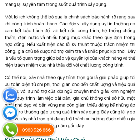
mang lại sự yên tâm trong suốt quá trình xây dựng.
Một lợi ích không thể bỏ qua là chính sách bảo hành rõ ràng sau
khi công trình hoàn thành. Các đơn vị xây dựng uy tín thường có
cam kết bảo hành đối với kết cấu công trình, hệ thống chống
thấm, điện nước và nhiều hạng mục khác theo quy định trong
hợp đồng. Nếu xuất hiện các lỗi kỹ thuật thuộc trách nhiệm thi
công, gia chủ sẽ được hỗ trợ kiểm tra và khắc phục kịp thời. Đây
là yếu tố quan trọng giúp bảo vệ quyền lợi của khách hàng và thể
hiện trách nhiệm của nhà thầu đối với chất lượng công trình.
Có thể nói, xây nhà theo quy trình trọn gói là giải pháp giúp tối
ưu toàn diện từ chi phí, thời gian cho đến chất lượng và hiệu quả
đầu tư. Với sự hỗ trợ của đội ngũ chuyên môn giàu kinh nghiệm
cùng quy trình làm việc bài bản, gia chủ không chỉ sở hữu một
ngôi nhà đẹp và bền vững mà còn giảm thiểu đáng kể những áp
lực, rủi ro thường gặp trong quá trình xây dựng. Đây cũng là lý do
dịch vụ xây nhà trọn gói đang trở thành xu hướng được nhiều gia
đình lựa chọn trong những năm gần đây.
0988 326 866
Kiểm Soát Chi Phí Hiệu Quả