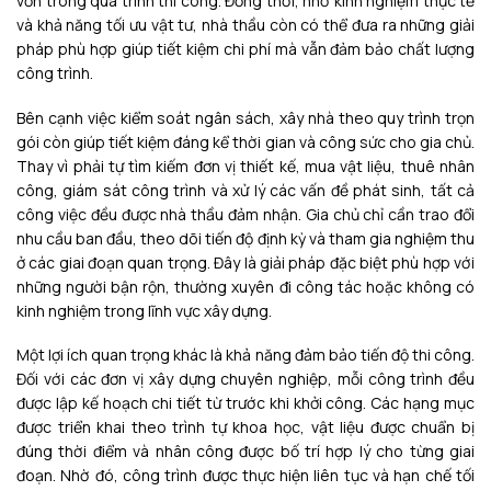
vốn trong quá trình thi công. Đồng thời, nhờ kinh nghiệm thực tế
và khả năng tối ưu vật tư, nhà thầu còn có thể đưa ra những giải
pháp phù hợp giúp tiết kiệm chi phí mà vẫn đảm bảo chất lượng
công trình.
Bên cạnh việc kiểm soát ngân sách, xây nhà theo quy trình trọn
gói còn giúp tiết kiệm đáng kể thời gian và công sức cho gia chủ.
Thay vì phải tự tìm kiếm đơn vị thiết kế, mua vật liệu, thuê nhân
công, giám sát công trình và xử lý các vấn đề phát sinh, tất cả
công việc đều được nhà thầu đảm nhận. Gia chủ chỉ cần trao đổi
nhu cầu ban đầu, theo dõi tiến độ định kỳ và tham gia nghiệm thu
ở các giai đoạn quan trọng. Đây là giải pháp đặc biệt phù hợp với
những người bận rộn, thường xuyên đi công tác hoặc không có
kinh nghiệm trong lĩnh vực xây dựng.
Một lợi ích quan trọng khác là khả năng đảm bảo tiến độ thi công.
Đối với các đơn vị xây dựng chuyên nghiệp, mỗi công trình đều
được lập kế hoạch chi tiết từ trước khi khởi công. Các hạng mục
được triển khai theo trình tự khoa học, vật liệu được chuẩn bị
đúng thời điểm và nhân công được bố trí hợp lý cho từng giai
đoạn. Nhờ đó, công trình được thực hiện liên tục và hạn chế tối