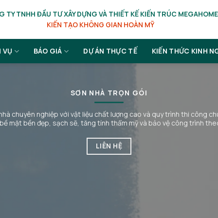
 TY TNHH ĐẦU TƯ XÂY DỰNG VÀ THIẾT KẾ KIẾN TRÚC MEGAHOME
KIẾN TẠO KHÔNG GIAN HOÀN MỸ
H VỤ
BÁO GIÁ
DỰ ÁN THỰC TẾ
KIẾN THỨC KINH N
XÂY NHÀ TRỌN GÓI
e mang đến giải pháp xây dựng trọn gói từ thiết kế đến thi công hoà
đảm bảo chất lượng công trình và bàn giao đúng tiến độ với quy trình 
LIÊN HỆ