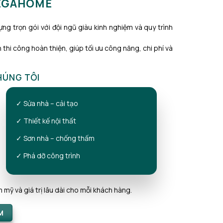
MEGAHOME
ng trọn gói với đội ngũ giàu kinh nghiệm và quy trình
 thi công hoàn thiện, giúp tối ưu công năng, chi phí và
HÚNG TÔI
✓ Sửa nhà – cải tạo
✓ Thiết kế nội thất
✓ Sơn nhà – chống thấm
✓ Phá dỡ công trình
 và giá trị lâu dài cho mỗi khách hàng.
M