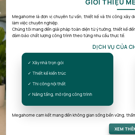
GIỚI THIỆU 
Megahome là đơn vị chuyên tư vấn, thiết kế và thi công xây dự
làm việc chuyên nghiệp.
Chúng tôi mang đến giải pháp toàn diện từ ý tưởng, thiết kế đến
đảm bảo chất lượng công trình theo từng nhu cầu thực tế.
DỊCH VỤ CỦA C
✓ Xây nhà trọn gói
✓ Thiết kế kiến trúc
✓ Thi công nội thất
✓ Nâng tầng, mở rộng công trình
Megahome cam kết mang đến không gian sống bền vững, thẩm mỹ
XEM THÊ