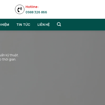
Hotline:
0988 326 866
GHIỆM
TIN TỨC
LIÊN HỆ
n thiện.
chuyên nghiệp, minh bạch.