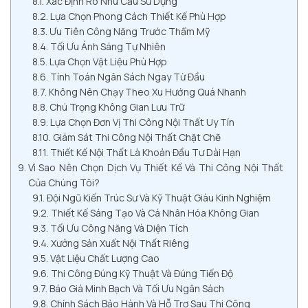
Xác Định Rõ Nhu Cầu Sử Dụng
Lựa Chọn Phong Cách Thiết Kế Phù Hợp
Ưu Tiên Công Năng Trước Thẩm Mỹ
Tối Ưu Ánh Sáng Tự Nhiên
Lựa Chọn Vật Liệu Phù Hợp
Tính Toán Ngân Sách Ngay Từ Đầu
Không Nên Chạy Theo Xu Hướng Quá Nhanh
Chú Trọng Không Gian Lưu Trữ
Lựa Chọn Đơn Vị Thi Công Nội Thất Uy Tín
Giám Sát Thi Công Nội Thất Chặt Chẽ
Thiết Kế Nội Thất Là Khoản Đầu Tư Dài Hạn
Vì Sao Nên Chọn Dịch Vụ Thiết Kế Và Thi Công Nội Thất
Của Chúng Tôi?
Đội Ngũ Kiến Trúc Sư Và Kỹ Thuật Giàu Kinh Nghiệm
Thiết Kế Sáng Tạo Và Cá Nhân Hóa Không Gian
Tối Ưu Công Năng Và Diện Tích
Xưởng Sản Xuất Nội Thất Riêng
Vật Liệu Chất Lượng Cao
Thi Công Đúng Kỹ Thuật Và Đúng Tiến Độ
Báo Giá Minh Bạch Và Tối Ưu Ngân Sách
Chính Sách Bảo Hành Và Hỗ Trợ Sau Thi Công