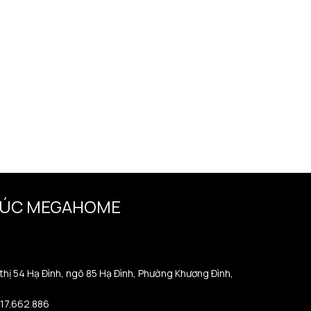
TRÚC MEGAHOME
 thị 54 Hạ Đình, ngõ 85 Hạ Đình, Phường Khương Đình,
917.662.886