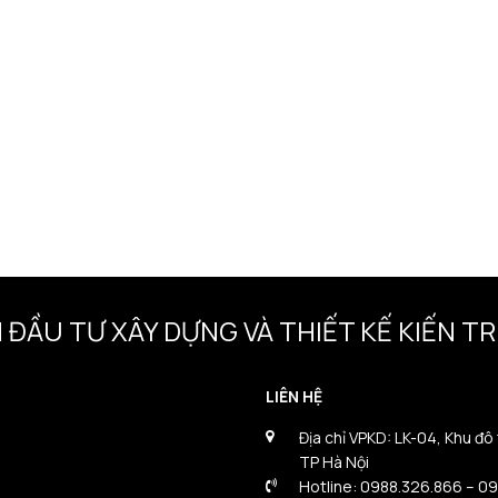
 ĐẦU TƯ XÂY DỰNG VÀ THIẾT KẾ KIẾN 
LIÊN HỆ
Địa chỉ VPKD: LK-04, Khu đô
TP Hà Nội
Hotline: 0988.326.866 – 0