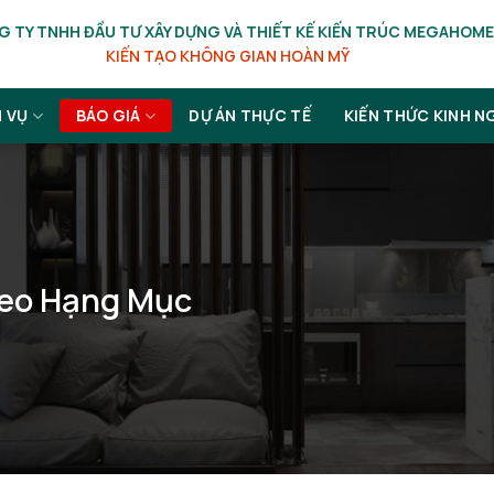
 TY TNHH ĐẦU TƯ XÂY DỰNG VÀ THIẾT KẾ KIẾN TRÚC MEGAHOME
KIẾN TẠO KHÔNG GIAN HOÀN MỸ
H VỤ
BÁO GIÁ
DỰ ÁN THỰC TẾ
KIẾN THỨC KINH N
heo Hạng Mục