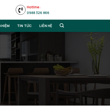
Hotline:
0988 326 866
GHIỆM
TIN TỨC
LIÊN HỆ