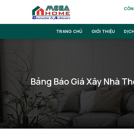
Skip
CÔNG
to
content
TRANG CHỦ
GIỚI THIỆU
DỊC
Bảng Báo Giá Xây Nhà T