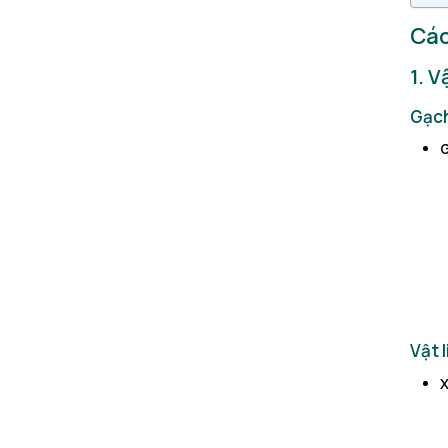
Các
1. V
Gạch
Vật 
X