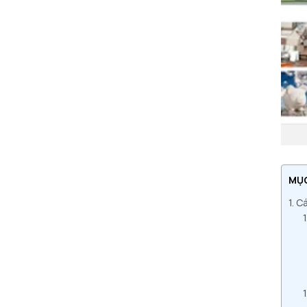
MỤ
Cá