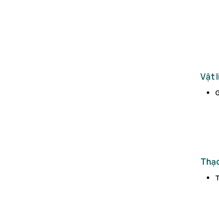
Vật l
Thạ
T