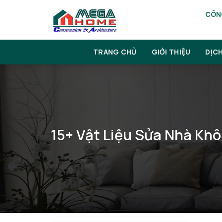
Skip
CÔNG
to
content
TRANG CHỦ
GIỚI THIỆU
DỊC
15+ Vật Liệu Sửa Nhà Kh