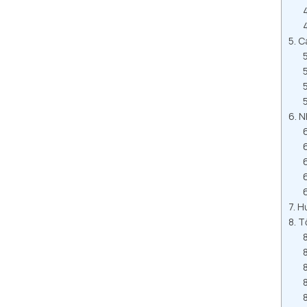
Cá
N
Hư
Tổ