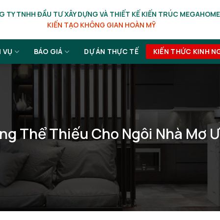
 TY TNHH ĐẦU TƯ XÂY DỰNG VÀ THIẾT KẾ KIẾN TRÚC MEGAHOME
KIẾN TẠO KHÔNG GIAN HOÀN MỸ
H VỤ
BÁO GIÁ
DỰ ÁN THỰC TẾ
KIẾN THỨC KINH N
ông Thể Thiếu Cho Ngôi Nhà Mơ 