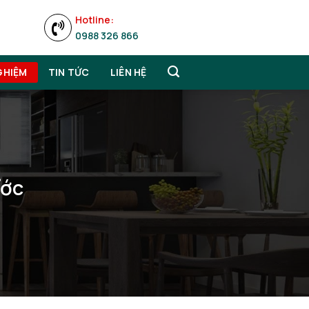
Hotline:
0988 326 866
GHIỆM
TIN TỨC
LIÊN HỆ
Ước