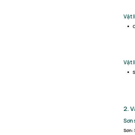
Vật l
C
Vật l
S
2. V
Sơn 
Sơn: