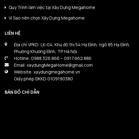
Quy Trình làm việc tại Xây Dựng Megahome
Vì Sao nên chọn Xây Dựng Megahome
LIÊN HỆ
Địa chỉ VPKD: LK-04, Khu đô thị 54 Hạ Đình, ngõ 85 Hạ Đình,
Phường Khương Đình, TP Hà Nội
Hotline: 0988.326.866 – 0917.662.886
Email: xaydungMegaHome@gmail.com
Website: xaydungmegahome.vn
Giấy phép ĐKKD:0109190380
BẢN ĐỒ CHỈ DẪN