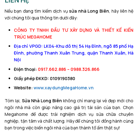
Nếu bạn đang tìm kiếm dịch vụ
sửa nhà Long Biên
, hãy liên hệ
với chúng tôi qua thông tin dưới đây:
CÔNG TY TNHH ĐẦU TƯ XÂY DỰNG VÀ THIẾT KẾ KIẾN
TRÚC MEGAHOME
Địa chỉ VPGD: LK04-Khu đô thị 54 Hạ Đình, ngõ 85 phố Hạ
Đình, phường Thanh Xuân Trung, quận Thanh Xuân, Hà
Nội
Điện thoại:
0917.662.886 – 0988.326.866
Giấy phép ĐKKD: 0109190380
Website:
www.xaydungMegaHome.vn
Tóm lại,
Sửa Nhà Long Biên
không chỉ mang lại vẻ đẹp mới cho
ngôi nhà mà còn giúp nâng cao giá trị tài sản của bạn. Chọn
Megahome để được trải nghiệm dịch vụ sửa chữa chuyên
nghiệp, tận tâm và chất lượng. Hãy để chúng tôi đồng hành cùng
bạn trong việc biến ngôi nhà của bạn thành tổ ấm thật sự!