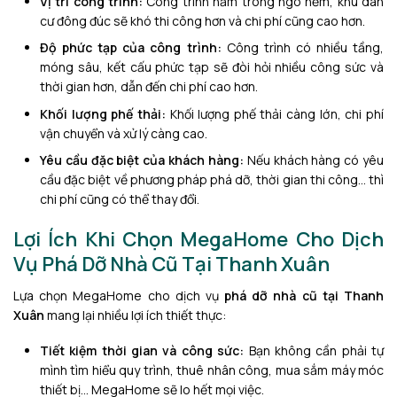
Vị trí công trình:
Công trình nằm trong ngõ hẻm, khu dân
cư đông đúc sẽ khó thi công hơn và chi phí cũng cao hơn.
Độ phức tạp của công trình:
Công trình có nhiều tầng,
móng sâu, kết cấu phức tạp sẽ đòi hỏi nhiều công sức và
thời gian hơn, dẫn đến chi phí cao hơn.
Khối lượng phế thải:
Khối lượng phế thải càng lớn, chi phí
vận chuyển và xử lý càng cao.
Yêu cầu đặc biệt của khách hàng:
Nếu khách hàng có yêu
cầu đặc biệt về phương pháp phá dỡ, thời gian thi công… thì
chi phí cũng có thể thay đổi.
Lợi Ích Khi Chọn MegaHome Cho Dịch
Vụ Phá Dỡ Nhà Cũ Tại Thanh Xuân
Lựa chọn MegaHome cho dịch vụ
phá dỡ nhà cũ tại Thanh
Xuân
mang lại nhiều lợi ích thiết thực:
Tiết kiệm thời gian và công sức:
Bạn không cần phải tự
mình tìm hiểu quy trình, thuê nhân công, mua sắm máy móc
thiết bị… MegaHome sẽ lo hết mọi việc.