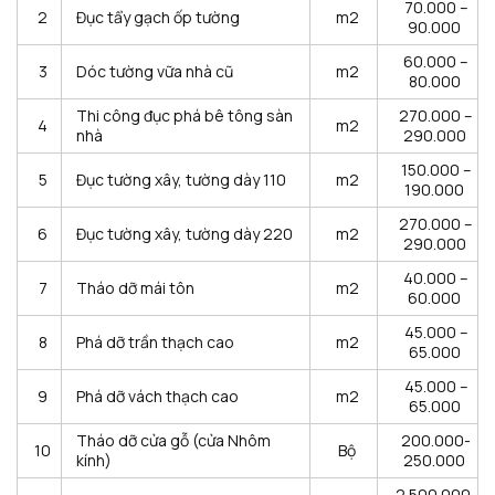
70.000 –
2
Đục tẩy gạch ốp tường
m2
90.000
60.000 –
3
Dóc tường vữa nhà cũ
m2
80.000
Thi công đục phá bê tông sàn
270.000 –
4
m2
nhà
290.000
150.000 –
5
Đục tường xây, tường dày 110
m2
190.000
270.000 –
6
Đục tường xây, tường dày 220
m2
290.000
40.000 –
7
Tháo dỡ mái tôn
m2
60.000
45.000 –
8
Phá dỡ trần thạch cao
m2
65.000
45.000 –
9
Phá dỡ vách thạch cao
m2
65.000
Tháo dỡ cửa gỗ (cửa Nhôm
200.000-
10
Bộ
kính)
250.000
2.500.000-