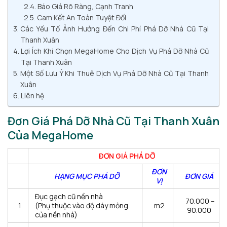
Báo Giá Rõ Ràng, Cạnh Tranh
Cam Kết An Toàn Tuyệt Đối
Các Yếu Tố Ảnh Hưởng Đến Chi Phí Phá Dỡ Nhà Cũ Tại
Thanh Xuân
Lợi Ích Khi Chọn MegaHome Cho Dịch Vụ Phá Dỡ Nhà Cũ
Tại Thanh Xuân
Một Số Lưu Ý Khi Thuê Dịch Vụ Phá Dỡ Nhà Cũ Tại Thanh
Xuân
Liên hệ
Đơn Giá Phá Dỡ Nhà Cũ Tại Thanh Xuân
Của MegaHome
ĐƠN GIÁ PHÁ DỠ
ĐƠN
HẠNG MỤC PHÁ DỠ
ĐƠN GIÁ
VỊ
Đục gạch cũ nền nhà
70.000 –
1
(Phụ thuộc vào độ dày mỏng
m2
90.000
của nền nhà)