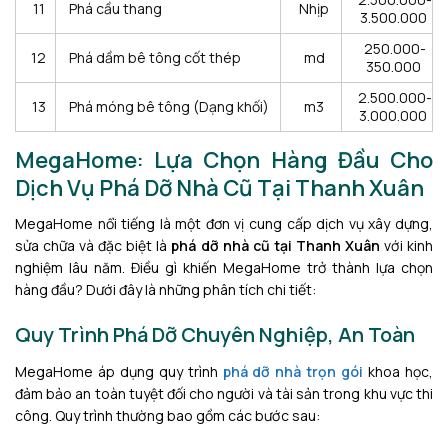
11
Phá cầu thang
Nhịp
3.500.000
250.000-
12
Phá dầm bê tông cốt thép
md
350.000
2.500.000-
13
Phá móng bê tông (Dạng khối)
m3
3.000.000
MegaHome: Lựa Chọn Hàng Đầu Cho
Dịch Vụ Phá Dỡ Nhà Cũ Tại Thanh Xuân
MegaHome nổi tiếng là một đơn vị cung cấp dịch vụ xây dựng,
sửa chữa và đặc biệt là
phá dỡ nhà cũ tại Thanh Xuân
với kinh
nghiệm lâu năm. Điều gì khiến MegaHome trở thành lựa chọn
hàng đầu? Dưới đây là những phân tích chi tiết:
Quy Trình Phá Dỡ Chuyên Nghiệp, An Toàn
MegaHome áp dụng quy trình
phá dỡ nhà trọn gói
khoa học,
đảm bảo an toàn tuyệt đối cho người và tài sản trong khu vực thi
công. Quy trình thường bao gồm các bước sau: