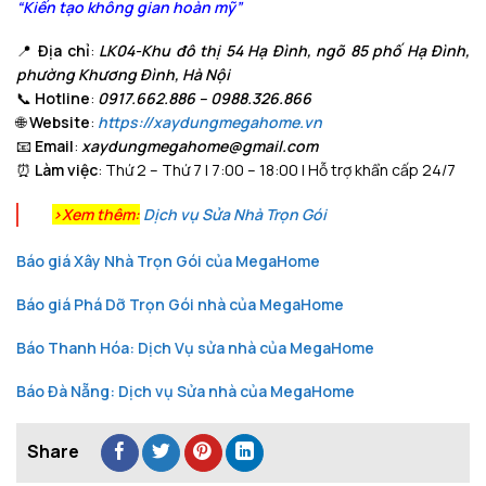
“Kiến tạo không gian hoàn mỹ”
📍
Địa chỉ
:
LK04-Khu đô thị 54 Hạ Đình, ngõ 85 phố Hạ Đình,
phường Khương Đình, Hà Nội
📞
Hotline
:
0917.662.886 – 0988.326.866
🌐
Website
:
https://xaydungmegahome.vn
📧
Email
:
xaydungmegahome@gmail.com
⏰
Làm việc
: Thứ 2 – Thứ 7 | 7:00 – 18:00 | Hỗ trợ khẩn cấp 24/7
>Xem thêm:
Dịch vụ Sửa Nhà Trọn Gói
Báo giá Xây Nhà Trọn Gói của MegaHome
Báo giá Phá Dỡ Trọn Gói nhà của MegaHome
Báo Thanh Hóa: Dịch Vụ sửa nhà của MegaHome
Báo Đà Nẵng: Dịch vụ Sửa nhà của MegaHome