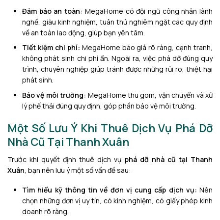
Đảm bảo an toàn:
MegaHome có đội ngũ công nhân lành
nghề, giàu kinh nghiệm, tuân thủ nghiêm ngặt các quy định
về an toàn lao động, giúp bạn yên tâm.
Tiết kiệm chi phí:
MegaHome báo giá rõ ràng, cạnh tranh,
không phát sinh chi phí ẩn. Ngoài ra, việc phá dỡ đúng quy
trình, chuyên nghiệp giúp tránh được những rủi ro, thiệt hại
phát sinh.
Bảo vệ môi trường:
MegaHome thu gom, vận chuyển và xử
lý phế thải đúng quy định, góp phần bảo vệ môi trường.
Một Số Lưu Ý Khi Thuê Dịch Vụ Phá Dỡ
Nhà Cũ Tại Thanh Xuân
Trước khi quyết định thuê dịch vụ
phá dỡ nhà cũ tại Thanh
Xuân
, bạn nên lưu ý một số vấn đề sau:
Tìm hiểu kỹ thông tin về đơn vị cung cấp dịch vụ:
Nên
chọn những đơn vị uy tín, có kinh nghiệm, có giấy phép kinh
doanh rõ ràng.