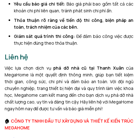
Yêu cầu báo giá chi tiết:
Báo giá phải bao gồm tất cả các
khoản chi phí liên quan, tránh phát sinh chi phí ẩn.
Thỏa thuận rõ ràng về tiến độ thi công, biện pháp an
toàn, trách nhiệm của các bên.
Giám sát quá trình thi công:
Để đảm bảo công việc được
thực hiện đúng theo thỏa thuận.
Liên hệ
Việc lựa chọn dịch vụ
phá dỡ nhà cũ tại Thanh Xuân
của
MegaHome là một quyết định thông minh, giúp bạn tiết kiệm
thời gian, công sức, chi phí và đảm bảo an toàn. Với đội ngũ
chuyên nghiệp, trang thiết bị hiện đại và quy trình làm việc khoa
học, Megahome cam kết mang đến cho bạn dịch vụ phá dỡ nhà
chất lượng cao, uy tín và đáng tin cậy. Hãy liên hệ với MegaHome
ngay hôm nay để được tư vấn và báo giá miễn phí!
🏠
CÔNG TY TNHH ĐẦU TƯ XÂY DỰNG VÀ THIẾT KẾ KIẾN TRÚC
MEGAHOME