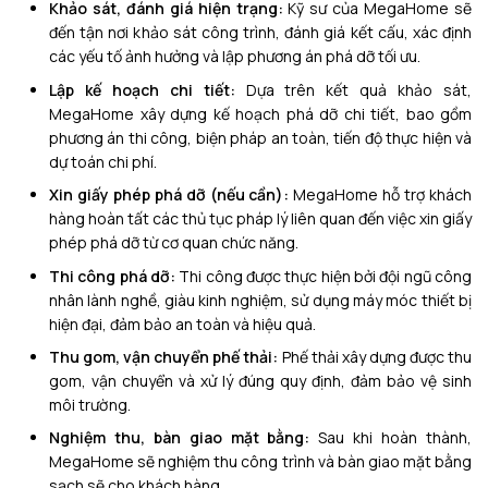
Khảo sát, đánh giá hiện trạng:
Kỹ sư của MegaHome sẽ
đến tận nơi khảo sát công trình, đánh giá kết cấu, xác định
các yếu tố ảnh hưởng và lập phương án phá dỡ tối ưu.
Lập kế hoạch chi tiết:
Dựa trên kết quả khảo sát,
MegaHome xây dựng kế hoạch phá dỡ chi tiết, bao gồm
phương án thi công, biện pháp an toàn, tiến độ thực hiện và
dự toán chi phí.
Xin giấy phép phá dỡ (nếu cần):
MegaHome hỗ trợ khách
hàng hoàn tất các thủ tục pháp lý liên quan đến việc xin giấy
phép phá dỡ từ cơ quan chức năng.
Thi công phá dỡ:
Thi công được thực hiện bởi đội ngũ công
nhân lành nghề, giàu kinh nghiệm, sử dụng máy móc thiết bị
hiện đại, đảm bảo an toàn và hiệu quả.
Thu gom, vận chuyển phế thải:
Phế thải xây dựng được thu
gom, vận chuyển và xử lý đúng quy định, đảm bảo vệ sinh
môi trường.
Nghiệm thu, bàn giao mặt bằng:
Sau khi hoàn thành,
MegaHome sẽ nghiệm thu công trình và bàn giao mặt bằng
sạch sẽ cho khách hàng.