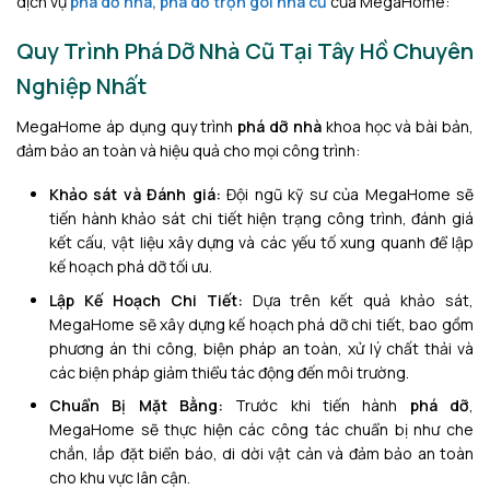
dịch vụ
phá dỡ nhà, phá dỡ trọn gói nhà cũ
của MegaHome:
Quy Trình Phá Dỡ Nhà Cũ Tại Tây Hồ Chuyên
Nghiệp Nhất
MegaHome áp dụng quy trình
phá dỡ nhà
khoa học và bài bản,
đảm bảo an toàn và hiệu quả cho mọi công trình:
Khảo sát và Đánh giá:
Đội ngũ kỹ sư của MegaHome sẽ
tiến hành khảo sát chi tiết hiện trạng công trình, đánh giá
kết cấu, vật liệu xây dựng và các yếu tố xung quanh để lập
kế hoạch phá dỡ tối ưu.
Lập Kế Hoạch Chi Tiết:
Dựa trên kết quả khảo sát,
MegaHome sẽ xây dựng kế hoạch phá dỡ chi tiết, bao gồm
phương án thi công, biện pháp an toàn, xử lý chất thải và
các biện pháp giảm thiểu tác động đến môi trường.
Chuẩn Bị Mặt Bằng:
Trước khi tiến hành
phá dỡ
,
MegaHome sẽ thực hiện các công tác chuẩn bị như che
chắn, lắp đặt biển báo, di dời vật cản và đảm bảo an toàn
cho khu vực lân cận.