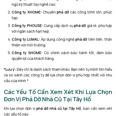
ngũ kỹ thuật tay nghề cao.
Công ty XHOME:
Chuyên
phá dỡ
các công trình lớn, phức
tạp.
Công ty PHOUSE:
Cung cấp dịch vụ
phá dỡ
giá rẻ, phù hợp
với ngân sách hạn hẹp.
Công ty LUMAL:
Áp dụng công nghệ
phá dỡ
tiên tiến, thân
thiện với môi trường.
Công ty SHOME:
Có chính sách bảo hành tốt, đảm bảo
quyền lợi của khách hàng.
*Lưu ý:
Đây chỉ là danh sách tham khảo. Bạn nên tự mình tìm hiểu
và so sánh các công ty để lựa chọn đơn vị phù hợp nhất với nhu
cầu của mình.*
Các Yếu Tố Cần Xem Xét Khi Lựa Chọn
Đơn Vị Phá Dỡ Nhà Cũ Tại Tây Hồ
Khi lựa chọn đơn vị
phá dỡ nhà cũ tại Tây Hồ
, bạn cần xem xét
các yếu tố sau: