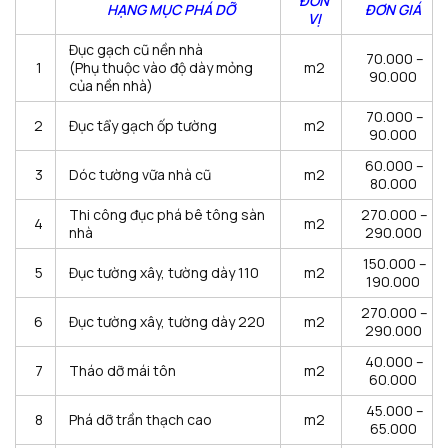
ĐƠN
HẠNG MỤC PHÁ DỠ
ĐƠN GIÁ
VỊ
Đục gạch cũ nền nhà
70.000 –
1
(Phụ thuộc vào độ dày mỏng
m2
90.000
của nền nhà)
70.000 –
2
Đục tẩy gạch ốp tường
m2
90.000
60.000 –
3
Dóc tường vữa nhà cũ
m2
80.000
Thi công đục phá bê tông sàn
270.000 –
4
m2
nhà
290.000
150.000 –
5
Đục tường xây, tường dày 110
m2
190.000
270.000 –
6
Đục tường xây, tường dày 220
m2
290.000
40.000 –
7
Tháo dỡ mái tôn
m2
60.000
45.000 –
8
Phá dỡ trần thạch cao
m2
65.000