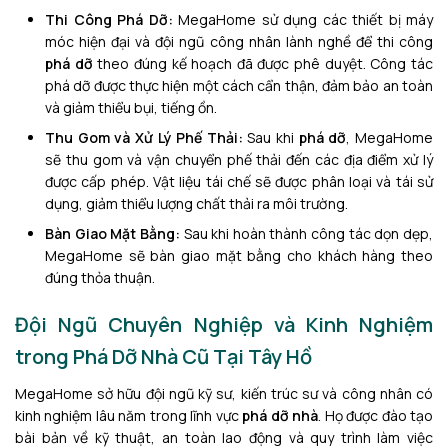
Thi Công Phá Dỡ:
MegaHome sử dụng các thiết bị máy
móc hiện đại và đội ngũ công nhân lành nghề để thi công
phá dỡ
theo đúng kế hoạch đã được phê duyệt. Công tác
phá dỡ được thực hiện một cách cẩn thận, đảm bảo an toàn
và giảm thiểu bụi, tiếng ồn.
Thu Gom và Xử Lý Phế Thải:
Sau khi
phá dỡ
, MegaHome
sẽ thu gom và vận chuyển phế thải đến các địa điểm xử lý
được cấp phép. Vật liệu tái chế sẽ được phân loại và tái sử
dụng, giảm thiểu lượng chất thải ra môi trường.
Bàn Giao Mặt Bằng:
Sau khi hoàn thành công tác dọn dẹp,
MegaHome sẽ bàn giao mặt bằng cho khách hàng theo
đúng thỏa thuận.
Đội Ngũ Chuyên Nghiệp và Kinh Nghiệm
trong Phá Dỡ Nhà Cũ Tại Tây Hồ
MegaHome sở hữu đội ngũ kỹ sư, kiến ​​trúc sư và công nhân có
kinh nghiệm lâu năm trong lĩnh vực
phá dỡ nhà
. Họ được đào tạo
bài bản về kỹ thuật, an toàn lao động và quy trình làm việc