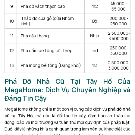
45.000 –
9
Phá dỡ vách thạch cao
m2
65.000
Tháo dỡ cửa gỗ (cửa Nhôm
200.000-
10
Bộ
kính)
250.000
2.500.000-
11
Phá cầu thang
Nhịp
3.500.000
250.000-
12
Phá dầm bê tông cốt thép
md
350.000
2.500.000-
13
Phá móng bê tông (Dạng khối)
m3
3.000.000
Phá Dỡ Nhà Cũ Tại Tây Hồ Của
MegaHome: Dịch Vụ Chuyên Nghiệp và
Đáng Tin Cậy
MegaHome không chỉ là một đơn vị cung cấp dịch vụ
phá dỡ nhà
cũ tại Tây Hồ
, mà còn là đối tác tin cậy, đảm bảo an toàn lao
động, bảo vệ môi trường và tuân thủ mọi quy định của pháp luật.
Dưới đây là những khía cạnh quan trọng làm nên sự khác biệt của