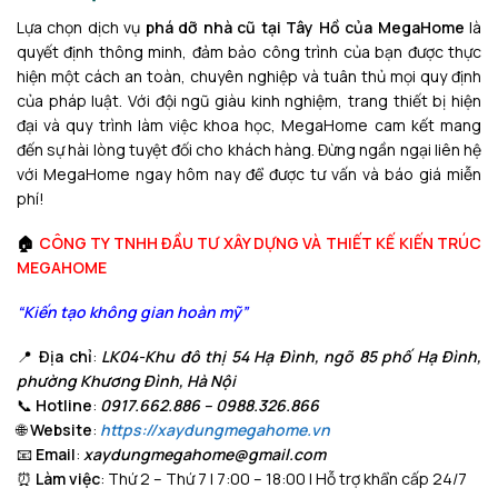
Lựa chọn dịch vụ
phá dỡ nhà cũ tại Tây Hồ của MegaHome
là
quyết định thông minh, đảm bảo công trình của bạn được thực
hiện một cách an toàn, chuyên nghiệp và tuân thủ mọi quy định
của pháp luật. Với đội ngũ giàu kinh nghiệm, trang thiết bị hiện
đại và quy trình làm việc khoa học, MegaHome cam kết mang
đến sự hài lòng tuyệt đối cho khách hàng. Đừng ngần ngại liên hệ
với MegaHome ngay hôm nay để được tư vấn và báo giá miễn
phí!
🏠
CÔNG TY TNHH ĐẦU TƯ XÂY DỰNG VÀ THIẾT KẾ KIẾN TRÚC
MEGAHOME
“Kiến tạo không gian hoàn mỹ”
📍
Địa chỉ
:
LK04-Khu đô thị 54 Hạ Đình, ngõ 85 phố Hạ Đình,
phường Khương Đình, Hà Nội
📞
Hotline
:
0917.662.886 – 0988.326.866
🌐
Website
:
https://xaydungmegahome.vn
📧
Email
:
xaydungmegahome@gmail.com
⏰
Làm việc
: Thứ 2 – Thứ 7 | 7:00 – 18:00 | Hỗ trợ khẩn cấp 24/7