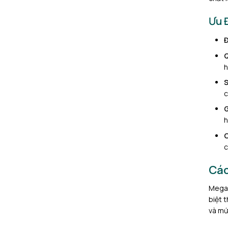
Ưu 
Đ
Q
h
S
c
G
h
C
c
Các
MegaH
biệt 
và mứ