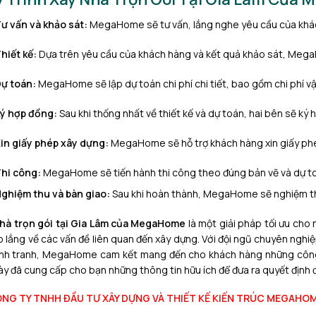
ư vấn và khảo sát:
MegaHome sẽ tư vấn, lắng nghe yêu cầu của khách
hiết kế:
Dựa trên yêu cầu của khách hàng và kết quả khảo sát, MegaHo
ự toán:
MegaHome sẽ lập dự toán chi phí chi tiết, bao gồm chi phí vật
ý hợp đồng:
Sau khi thống nhất về thiết kế và dự toán, hai bên sẽ ký
in giấy phép xây dựng:
MegaHome sẽ hỗ trợ khách hàng xin giấy ph
hi công:
MegaHome sẽ tiến hành thi công theo đúng bản vẽ và dự toá
ghiệm thu và bàn giao:
Sau khi hoàn thành, MegaHome sẽ nghiệm th
hà trọn gói tại Gia Lâm của MegaHome
là một giải pháp tối ưu ch
o lắng về các vấn đề liên quan đến xây dựng. Với đội ngũ chuyên nghiệp,
nh tranh, MegaHome cam kết mang đến cho khách hàng những công t
này đã cung cấp cho bạn những thông tin hữu ích để đưa ra quyết định 
NG TY TNHH ĐẦU TƯ XÂY DỰNG VÀ THIẾT KẾ KIẾN TRÚC MEGAHO