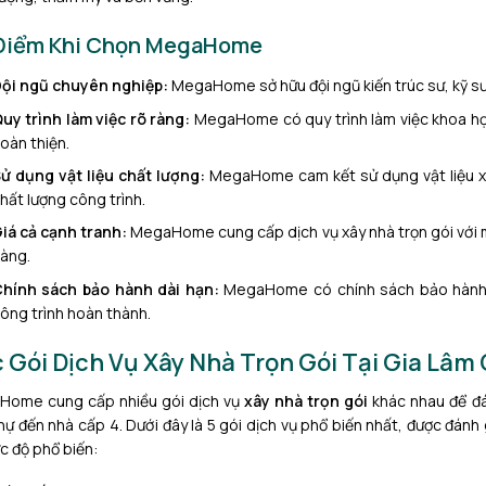
Điểm Khi Chọn MegaHome
ội ngũ chuyên nghiệp:
MegaHome sở hữu đội ngũ kiến trúc sư, kỹ sư
uy trình làm việc rõ ràng:
MegaHome có quy trình làm việc khoa học,
oàn thiện.
ử dụng vật liệu chất lượng:
MegaHome cam kết sử dụng vật liệu x
hất lượng công trình.
iá cả cạnh tranh:
MegaHome cung cấp dịch vụ xây nhà trọn gói với m
àng.
hính sách bảo hành dài hạn:
MegaHome có chính sách bảo hành d
ông trình hoàn thành.
 Gói Dịch Vụ Xây Nhà Trọn Gói Tại Gia L
ome cung cấp nhiều gói dịch vụ
xây nhà trọn gói
khác nhau để đá
thự đến nhà cấp 4. Dưới đây là 5 gói dịch vụ phổ biến nhất, được đánh 
c độ phổ biến: