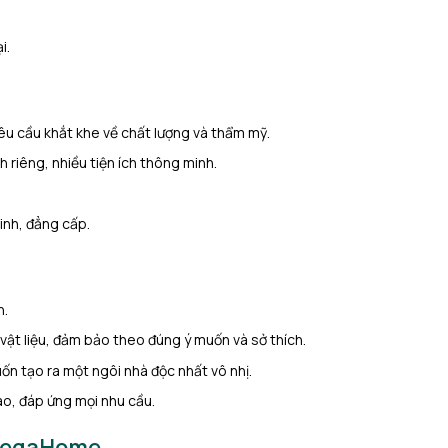
i.
u cầu khắt khe về chất lượng và thẩm mỹ.
 riêng, nhiều tiện ích thông minh.
minh, đẳng cấp.
n.
vật liệu, đảm bảo theo đúng ý muốn và sở thích.
n tạo ra một ngôi nhà độc nhất vô nhị.
o, đáp ứng mọi nhu cầu.
 MegaHome