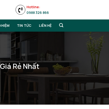
Hotline:
0988 326 866
GHIỆM
TIN TỨC
LIÊN HỆ
️Giá Rẻ Nhất