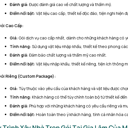
Đánh giá:
Được đánh giá cao về chất lượng và thẩm mỹ.
Điểm nổi bật:
Vật liệu cao cấp, thiết kế độc đáo, tiện nghi hiện đạ
ói Cao Cấp:
Giá:
Gói dịch vụ cao cấp nhất, dành cho những khách hàng có yê
Tính năng:
Sử dụng vật liệu nhập khẩu, thiết kế theo phong cách
Đánh giá:
Đảm bảo chất lượng và thẩm mỹ cao nhất.
Điểm nổi bật:
Vật liệu nhập khẩu, thiết kế riêng, tiện ích thông 
ói Riêng (Custom Package):
Giá:
Tùy thuộc vào yêu cầu của khách hàng và vật liệu được chọ
Tính năng:
Khách hàng có thể tùy chỉnh toàn bộ từ thiết kế đến 
Đánh giá:
Phù hợp với những khách hàng có yêu cầu riêng và muố
Điểm nổi bật:
Hoàn toàn theo ý khách hàng, tính cá nhân hóa ca
 Trình Xây Nhà Trọn Gói Tại Gia Lâm Của