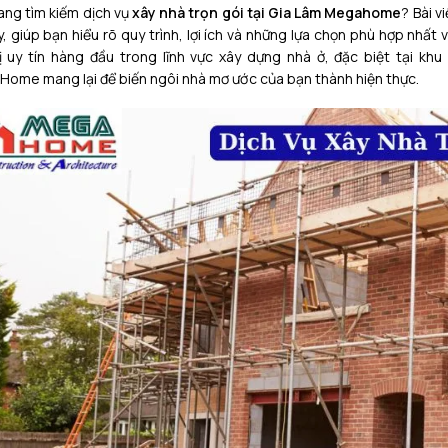
ang tìm kiếm dịch vụ
xây nhà trọn gói tại Gia Lâm Megahome
? Bài v
y, giúp bạn hiểu rõ quy trình, lợi ích và những lựa chọn phù hợp nh
ị uy tín hàng đầu trong lĩnh vực xây dựng nhà ở, đặc biệt tại k
ome mang lại để biến ngôi nhà mơ ước của bạn thành hiện thực.