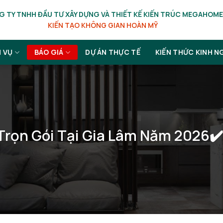
 TY TNHH ĐẦU TƯ XÂY DỰNG VÀ THIẾT KẾ KIẾN TRÚC MEGAHOME
KIẾN TẠO KHÔNG GIAN HOÀN MỸ
H VỤ
BÁO GIÁ
DỰ ÁN THỰC TẾ
KIẾN THỨC KINH N
 Trọn Gói Tại Gia Lâm Năm 2026✔