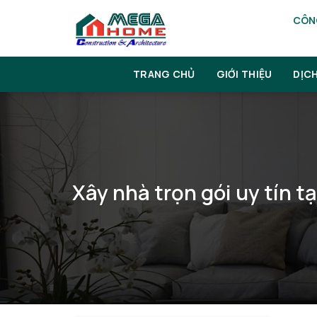
Skip
CÔNG
to
content
TRANG CHỦ
GIỚI THIỆU
DỊC
Xây nhà trọn gói uy tín