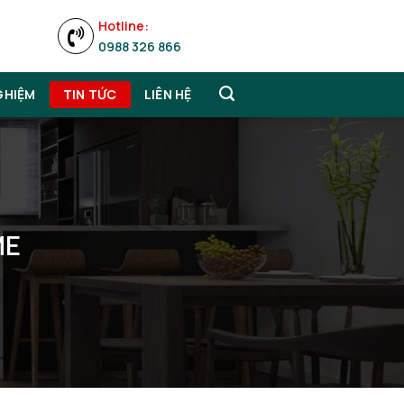
Hotline:
0988 326 866
GHIỆM
TIN TỨC
LIÊN HỆ
ME