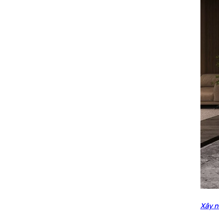
Xây n