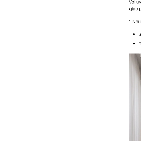
Với u
giao p
1. Nộ
S
T