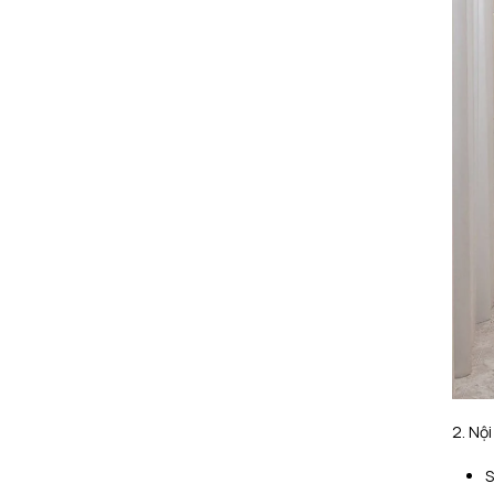
2. Nộ
S