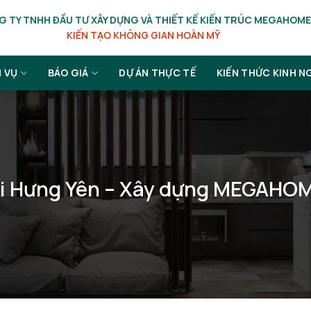
 TY TNHH ĐẦU TƯ XÂY DỰNG VÀ THIẾT KẾ KIẾN TRÚC MEGAHOME
KIẾN TẠO KHÔNG GIAN HOÀN MỸ
H VỤ
BÁO GIÁ
DỰ ÁN THỰC TẾ
KIẾN THỨC KINH N
 tại Hưng Yên – Xây dựng MEGAHO