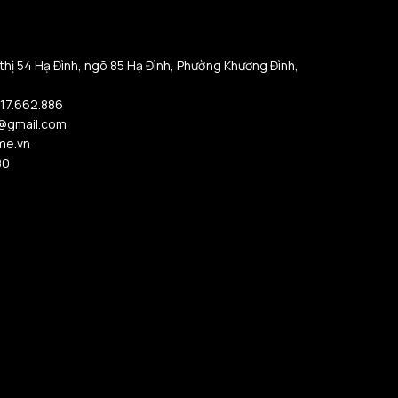
 thị 54 Hạ Đình, ngõ 85 Hạ Đình, Phường Khương Đình,
917.662.886
@gmail.com
me.vn
80