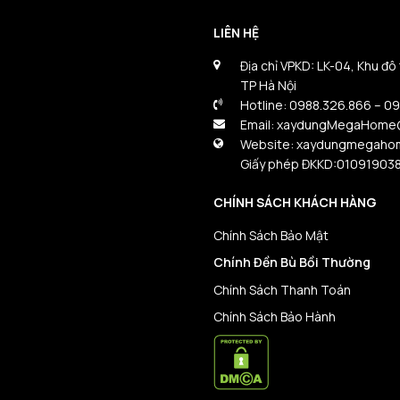
LIÊN HỆ
Địa chỉ VPKD: LK-04, Khu đô
TP Hà Nội
Hotline: 0988.326.866 – 0
Email: xaydungMegaHome
Website: xaydungmegaho
Giấy phép ĐKKD:01091903
CHÍNH SÁCH KHÁCH HÀNG
Chính Sách Bảo Mật
Chính Đền Bù Bồi Thường
Chính Sách Thanh Toán
Chính Sách Bảo Hành