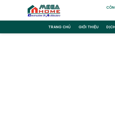
Skip
CÔNG
to
content
TRANG CHỦ
GIỚI THIỆU
DỊC