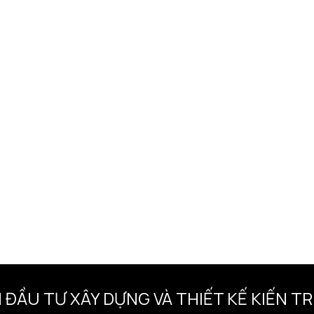
 ĐẦU TƯ XÂY DỰNG VÀ THIẾT KẾ KIẾN 