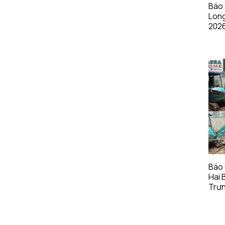
Báo 
Long
202
Báo 
Hai 
Trư