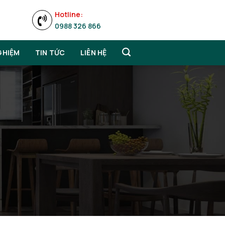
Hotline:
0988 326 866
GHIỆM
TIN TỨC
LIÊN HỆ