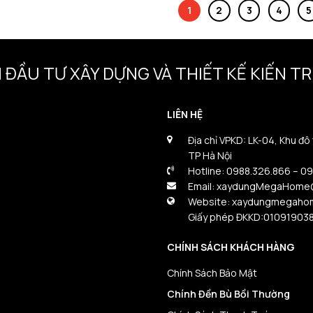
1
2
3
4
5
 ĐẦU TƯ XÂY DỰNG VÀ THIẾT KẾ KIẾN 
LIÊN HỆ
Địa chỉ VPKD: LK-04, Khu đô
TP Hà Nội
Hotline: 0988.326.866 – 0
Email: xaydungMegaHome
Website: xaydungmegaho
Giấy phép ĐKKD:01091903
CHÍNH SÁCH KHÁCH HÀNG
Chính Sách Bảo Mật
Chính Đền Bù Bồi Thường