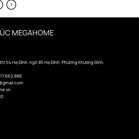
TRÚC MEGAHOME
 thị 54 Hạ Đình, ngõ 85 Hạ Đình, Phường Khương Đình,
917.662.886
@gmail.com
me.vn
80