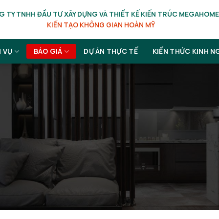
 TY TNHH ĐẦU TƯ XÂY DỰNG VÀ THIẾT KẾ KIẾN TRÚC MEGAHOME
KIẾN TẠO KHÔNG GIAN HOÀN MỸ
H VỤ
BÁO GIÁ
DỰ ÁN THỰC TẾ
KIẾN THỨC KINH N